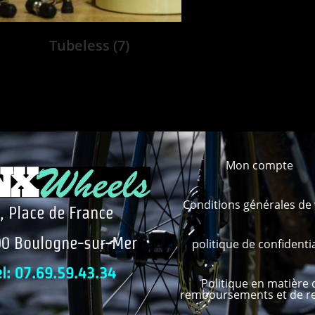
Tubeless
(7)
Mon compte
Conditions générales de
, Place de France
0 Boulogne-sur-Mer
politique de confidentia
el: 07.69.59.43.34
Politique en matière 
remboursements et de r