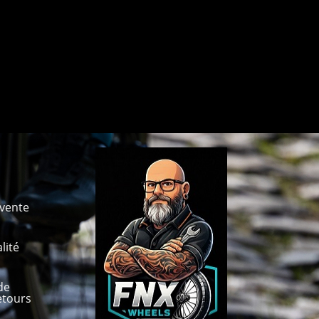
 vente
lité
de
etours