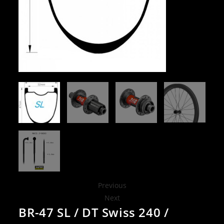
Previous
Next
BR-47 SL / DT Swiss 240 /