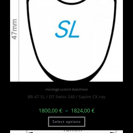
montage custom beachrace
BR-47 SL / DT Swiss 240 / Sapim CX-ray
1800,00
€
–
1824,00
€
Select options