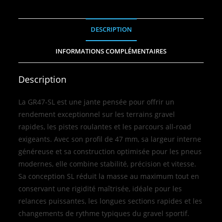
DESCRIPTION
INFORMATIONS COMPLÉMENTAIRES
Description
La GR47‑SL est une jante pensée pour offrir un
rendement exceptionnel sur les terrains gravel
rapides, les pistes roulantes et les parcours all‑road
exigeants. Avec son profil de 47 mm, sa largeur interne
généreuse et sa construction optimisée pour les pneus
modernes, elle combine stabilité, précision et vitesse.
Sa conception SL réduit la masse au maximum tout en
conservant une rigidité maîtrisée, idéale pour les
relances puissantes, les longues sections rapides et les
changements de rythme typiques du gravel sportif.