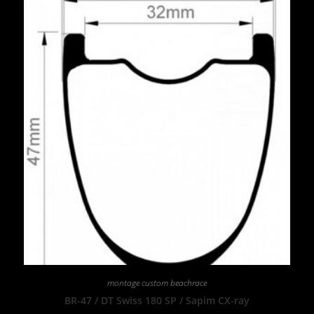
montage custom beachrace
BR-47 / DT Swiss 180 SP / Sapim CX-ray