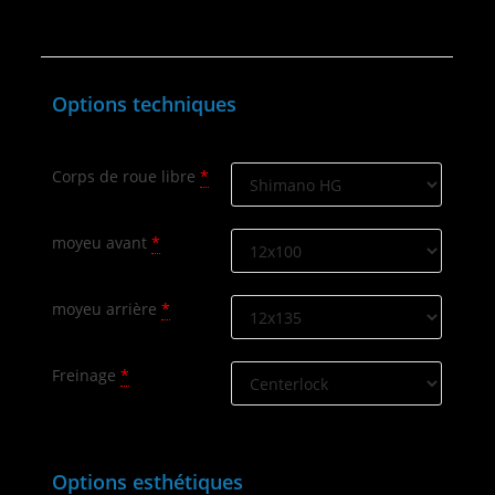
Options techniques
Corps de roue libre
*
moyeu avant
*
moyeu arrière
*
Freinage
*
Options esthétiques