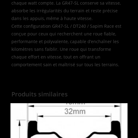
chaque watt compte. La GR47‑SL conserve sa vitesse,
absorbe les irrégularités du terrain et reste précise
dans les appuis, même à haute vitesse.
Cette configuration GR47‑SL / DT240 / Sapim Race est
conçue pour ceux qui recherchent une roue fiable,
performante et polyvalente, capable d’enchaîner les
kilomètres sans faiblir. Une roue qui transforme
chaque effort en vitesse, tout en offrant un
comportement sain et maîtrisé sur tous les terrains.
Produits similaires