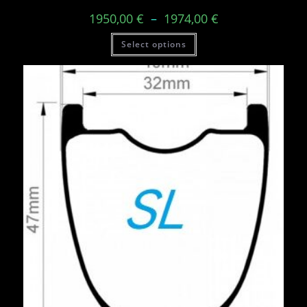
1950,00
€
–
1974,00
€
Select options