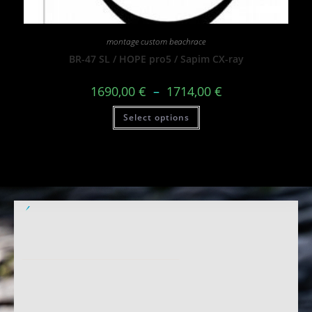
montage custom beachrace
BR-47 SL / HOPE pro5 / Sapim CX-ray
1690,00
€
–
1714,00
€
Select options