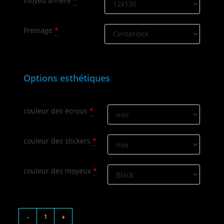
moyeu arrière
*
Freinage
*
Options esthétiques
couleur des écrous
*
couleur des stickers
*
couleur des moyeux
*
-
+