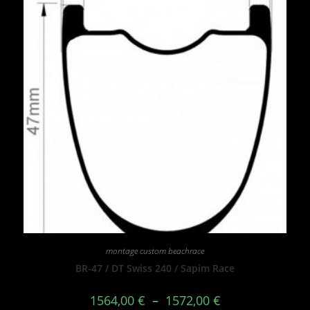
montage custom beachrace
BR-47 / DT Swiss 240 / Sapim Race
1564,00
€
–
1572,00
€