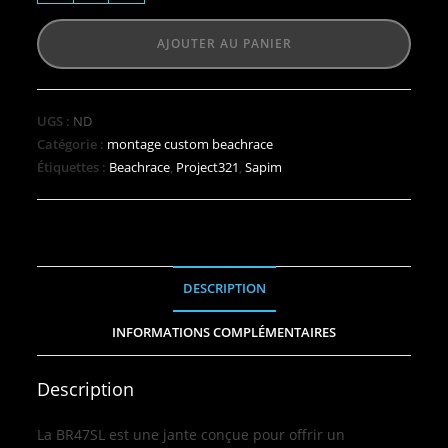
AJOUTER AU PANIER
UGS :
ND
Catégorie :
montage custom beachrace
Étiquettes :
Beachrace
,
Project321
,
Sapim
DESCRIPTION
INFORMATIONS COMPLÉMENTAIRES
Description
La BR47SL est une jante conçue pour offrir un