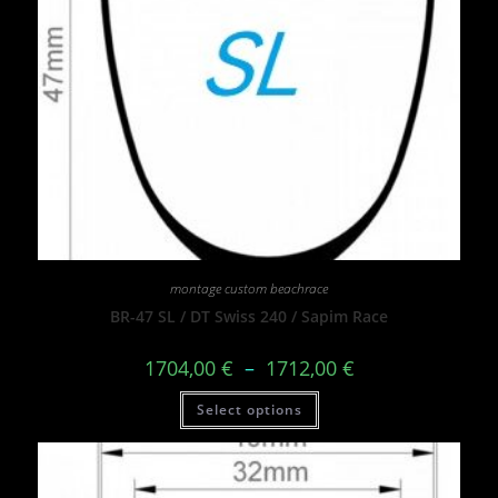
montage custom beachrace
BR-47 SL / DT Swiss 240 / Sapim Race
1704,00
€
–
1712,00
€
Select options