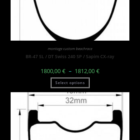
montage custom beachrace
BR-47 SL / DT Swiss 240 SP / Sapim CX-ray
1800,00
€
–
1812,00
€
Select options