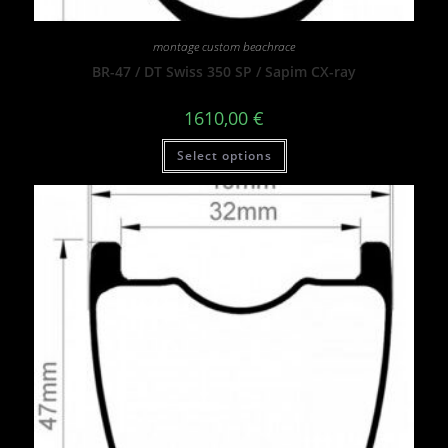
montage custom beachrace
BR-47 / DT Swiss 350 SP / Sapim CX-ray
1610,00
€
Select options