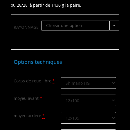
ou 28/28, à partir de 1430 g la paire.
Choisir une option
RAYONNAGE
Options techniques
Corps de roue libre
*
moyeu avant
*
moyeu arrière
*