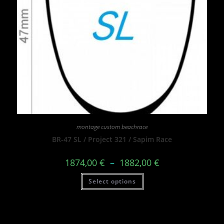
montage custom beachrace
BR-47 SL / Project 321 / Sapim Race
1874,00
€
–
1882,00
€
Select options