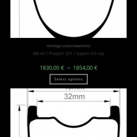
montage custom beachrace
BR-47 / Project 321 / Sapim CX-ray
1830,00
€
–
1854,00
€
Select options