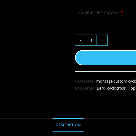
Couleur des moyeux
*
-
+
Catégorie :
montage custom cycl
Étiquettes :
Berd
,
cyclocross
,
Hop
DESCRIPTION