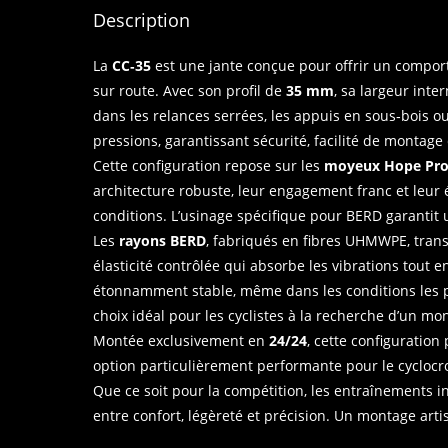
Description
La
CC‑35
est une jante conçue pour offrir un comport
sur route. Avec son profil de
35 mm
, sa largeur inte
dans les relances serrées, les appuis en sous‑bois o
pressions, garantissant sécurité, facilité de monta
Cette configuration repose sur les
moyeux Hope Pro 
architecture robuste, leur engagement franc et leur é
conditions. L’usinage spécifique pour BERD garantit 
Les
rayons BERD
, fabriqués en fibres UHMWPE, tran
élasticité contrôlée qui absorbe les vibrations tout 
étonnamment stable, même dans les conditions les plu
choix idéal pour les cyclistes à la recherche d’un m
Montée exclusivement en
24/24
, cette configuration 
option particulièrement performante pour le cyclocr
Que ce soit pour la compétition, les entraînements in
entre confort, légèreté et précision. Un montage art