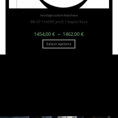
montage custom beachrace
BR-47 / HOPE pro5 / Sapim Race
1454,00
€
–
1462,00
€
Select options