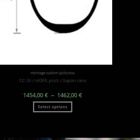
montage custom cyclocross
CC-35 / HOPE pro5 / Sapim race
1454,00
€
–
1462,00
€
Select options