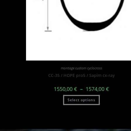
montage custom cyclocross
CC-35 / HOPE pro5 / Sapim cx-ray
1550,00
€
–
1574,00
€
Select options