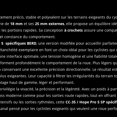
ement précis, stable et polyvalent sur les terrains exigeants du c
rne de
18 mm
et ses
25 mm externes
, elle propose un équilibre idéa
u les portions rapides. Sa conception
à crochets
assure une compati
ge et constance du comportement.
5 spécifiques BERD
, une version modifiée pour accueillir parfai
tanchéité exemplaire en font un choix idéal pour les cyclistes qui r
une interface optimale, une tension homogène et une fiabilité tota
sforment profondément le comportement de la roue. Plus légers que
en conservant une excellente précision directionnelle. Le résultat 
s exigeantes. Leur capacité à filtrer les irrégularités du terrain 
ontage haut de gamme, léger et performant.
privilégie la vivacité, la précision et la légèreté. Avec un poids à par
oss moderne comme pour les sorties route rapides, tout en offrant 
tensifs ou les sorties rythmées, cette
CC‑35 / Hope Pro 5 SP spéci
isanal pensé pour les cyclistes exigeants qui veulent une roue per