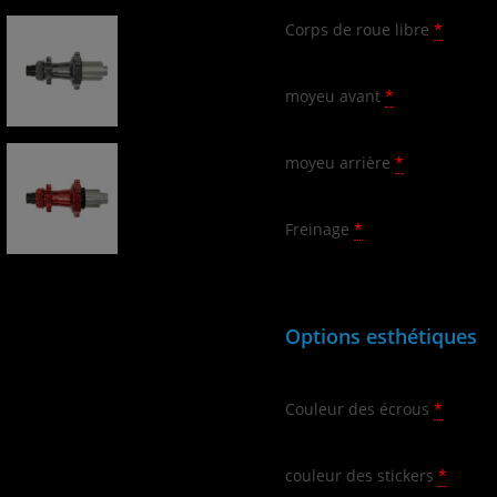
Corps de roue libre
*
moyeu avant
*
moyeu arrière
*
Freinage
*
Options esthétiques
Couleur des écrous
*
couleur des stickers
*