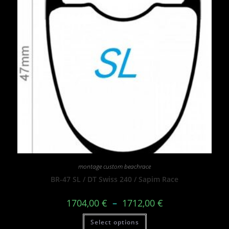
montage custom beachrace
BR-47 SL / DT Swiss 240 / Sapim Race
1704,00
€
–
1712,00
€
Select options