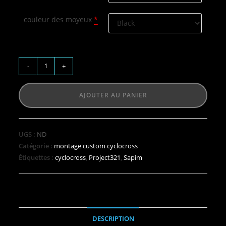
couleur des moyeux
*
-
+
AJOUTER AU PANIER
UGS :
ND
Catégorie :
montage custom cyclocross
Étiquettes :
cyclocross
,
Project321
,
Sapim
DESCRIPTION