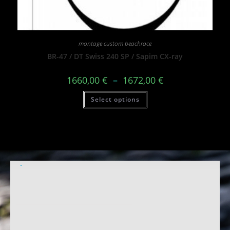
montage custom beachrace
BR-47 / DT Swiss 240 SP / Sapim CX-ray
1660,00
€
–
1672,00
€
Select options