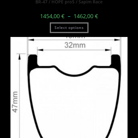
BR-47 / HOPE pro5 / Sapim Race
1454,00
€
–
1462,00
€
Select options