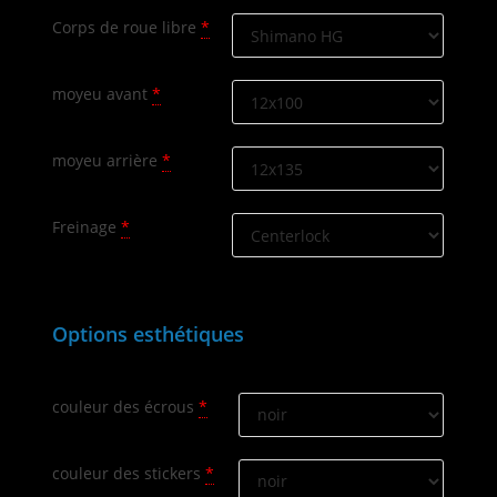
Corps de roue libre
*
moyeu avant
*
moyeu arrière
*
Freinage
*
Options esthétiques
couleur des écrous
*
couleur des stickers
*