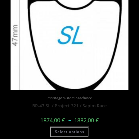
montage custom beachrace
BR-47 SL / Project 321 / Sapim Race
1874,00
€
–
1882,00
€
Select options