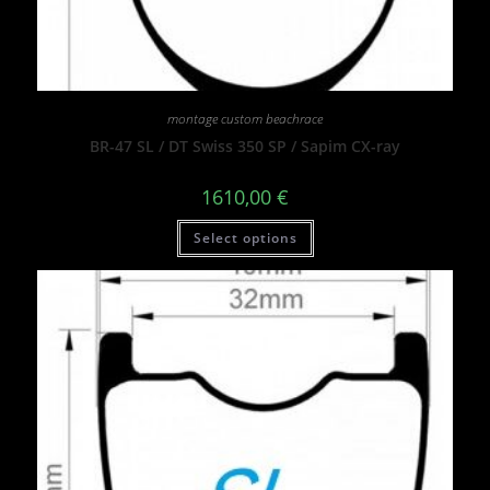
montage custom beachrace
BR-47 SL / DT Swiss 350 SP / Sapim CX-ray
1610,00
€
Select options