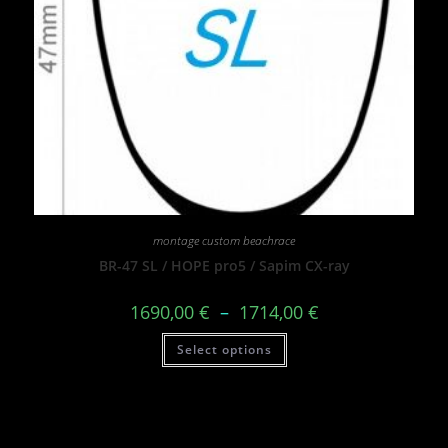
montage custom beachrace
BR-47 SL / HOPE pro5 / Sapim CX-ray
1690,00
€
–
1714,00
€
Select options