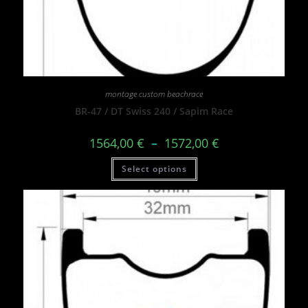
montage custom beachrace
BR-47 / DT Swiss 240 / Sapim Race
1564,00
€
–
1572,00
€
Select options