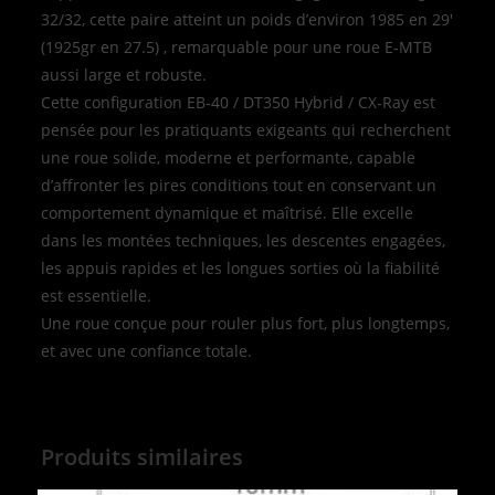
32/32, cette paire atteint un poids d’environ 1985 en 29′
(1925gr en 27.5) , remarquable pour une roue E‑MTB
aussi large et robuste.
Cette configuration EB‑40 / DT350 Hybrid / CX‑Ray est
pensée pour les pratiquants exigeants qui recherchent
une roue solide, moderne et performante, capable
d’affronter les pires conditions tout en conservant un
comportement dynamique et maîtrisé. Elle excelle
dans les montées techniques, les descentes engagées,
les appuis rapides et les longues sorties où la fiabilité
est essentielle.
Une roue conçue pour rouler plus fort, plus longtemps,
et avec une confiance totale.
Produits similaires