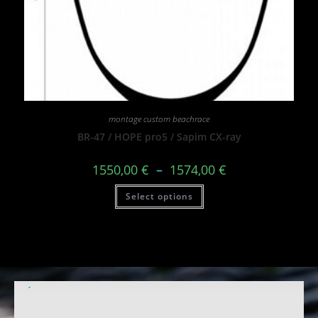
montage custom beachrace
BR-47 / HOPE pro5 / Sapim CX-ray
1550,00
€
–
1574,00
€
Select options