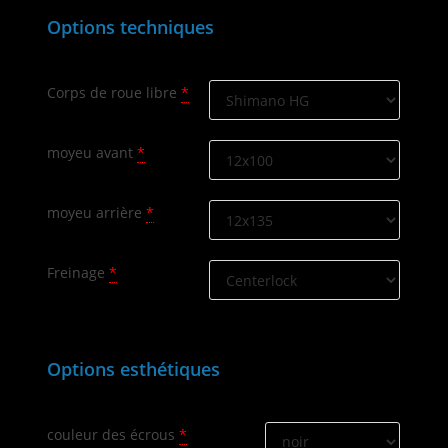
Options techniques
Corps de roue libre
*
moyeu avant
*
moyeu arrière
*
Freinage
*
Options esthétiques
couleur des écrous
*