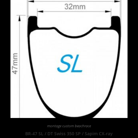
montage custom beachrace
BR-47 SL / DT Swiss 350 SP / Sapim CX-ray