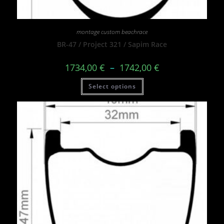
montage custom beachrace
BR-47 / Project 321 / Sapim Race
1734,00
€
–
1742,00
€
Select options