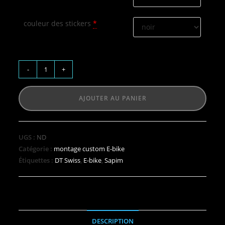
couleur des stickers
*
-
+
AJOUTER AU PANIER
UGS :
ND
Catégorie :
montage custom E-bike
Étiquettes :
DT Swiss
,
E-bike
,
Sapim
DESCRIPTION