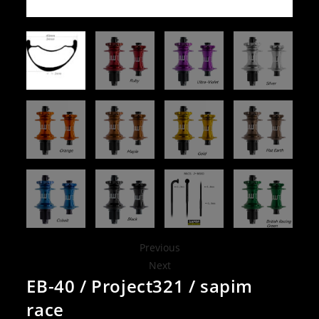
Previous
Next
EB-40 / Project321 / sapim
race