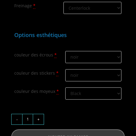
Freinage
*
Options esthétiques
couleur des écrous
*
couleur des stickers
*
couleur des moyeux
*
-
+