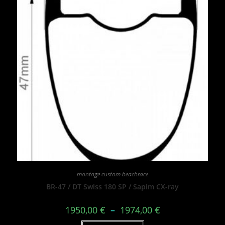
montage custom beachrace
BR-47 / DT Swiss 180 SP / Sapim CX-ray
1950,00
€
–
1974,00
€