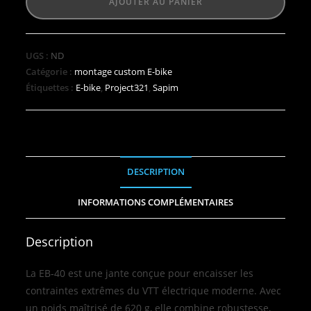
AJOUTER AU PANIER
UGS :
ND
Catégorie :
montage custom E-bike
Étiquettes :
E-bike
,
Project321
,
Sapim
DESCRIPTION
INFORMATIONS COMPLÉMENTAIRES
Description
La EB‑40 est une jante conçue pour encaisser les
contraintes extrêmes du VTT électrique moderne. Avec
un poids maîtrisé de 620 g, elle combine robustesse,