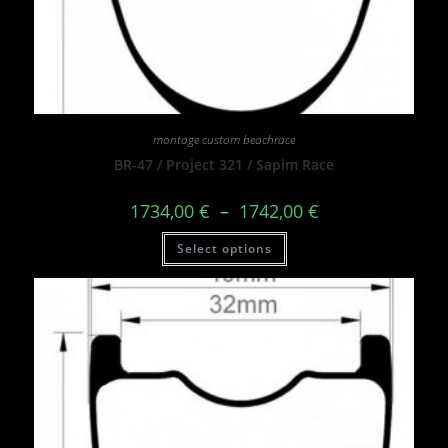
montage custom beachrace
BR-47 / Project 321 / Sapim Race
1734,00
€
–
1742,00
€
Select options