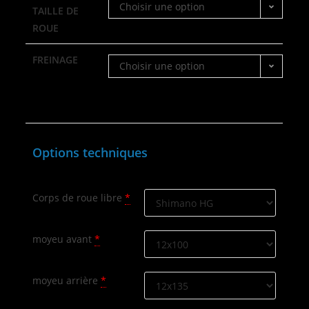
Choisir une option
TAILLE DE
ROUE
FREINAGE
Choisir une option
Options techniques
Corps de roue libre
*
moyeu avant
*
moyeu arrière
*