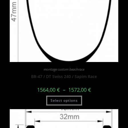
montage custom beachrace
BR-47 / DT Swiss 240 / Sapim Race
1564,00
€
–
1572,00
€
Select options