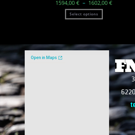
1594,00
€
–
1602,00
€
Select options
3
6220
t