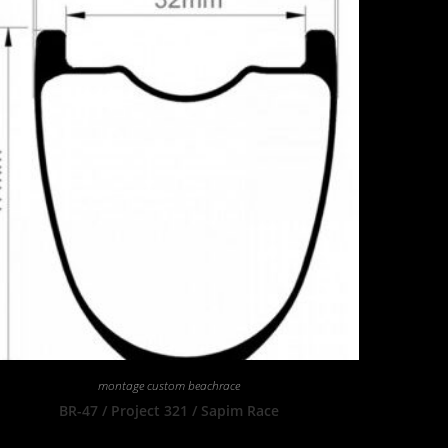
montage custom beachrace
BR-47 / Project 321 / Sapim Race