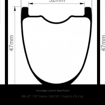
montage custom beachrace
BR-47 / DT Swiss 240 SP / Sapim CX-ray