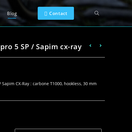
Blog
Contact
pro 5 SP / Sapim cx-ray
 / Sapim CX‑Ray : carbone T1000, hookless, 30 mm