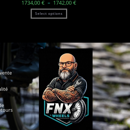
1734,00
€
–
1742,00
€
Select options
 vente
lité
de
etours