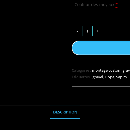
Couleur des moyeux
*
-
+
Catégorie :
montage custom grav
Étiquettes :
gravel
,
Hope
,
Sapim
DESCRIPTION