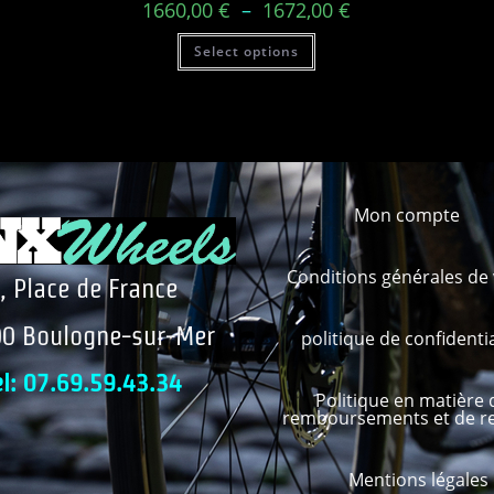
1660,00
€
–
1672,00
€
Select options
Mon compte
Conditions générales de
, Place de France
0 Boulogne-sur-Mer
politique de confidentia
el: 07.69.59.43.34
Politique en matière 
remboursements et de r
Mentions légales