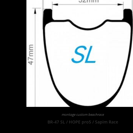
montage custom beachrace
BR-47 SL / HOPE pro5 / Sapim Race