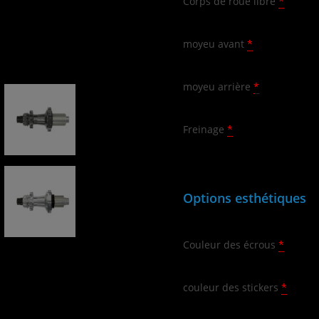
Corps de roue libre
*
moyeu avant
*
moyeu arrière
*
Freinage
*
Options esthétiques
Couleur des écrous
*
couleur des stickers
*