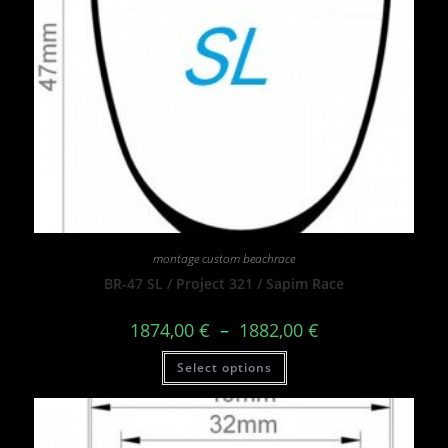
montage custom beachrace
BR-47 SL / Project 321 / Sapim Race
1874,00
€
–
1882,00
€
Select options