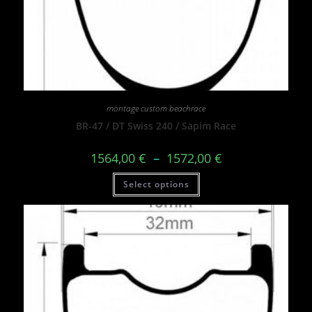
montage custom beachrace
BR-47 / DT Swiss 240 / Sapim Race
1564,00
€
–
1572,00
€
Select options