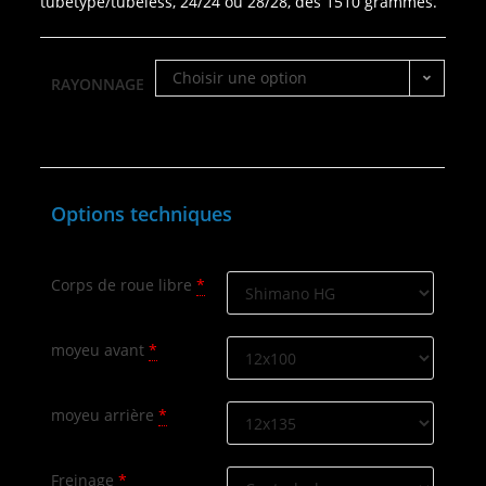
tubetype/tubeless, 24/24 ou 28/28, dès 1510 grammes.
Choisir une option
RAYONNAGE
Options techniques
Corps de roue libre
*
moyeu avant
*
moyeu arrière
*
Freinage
*