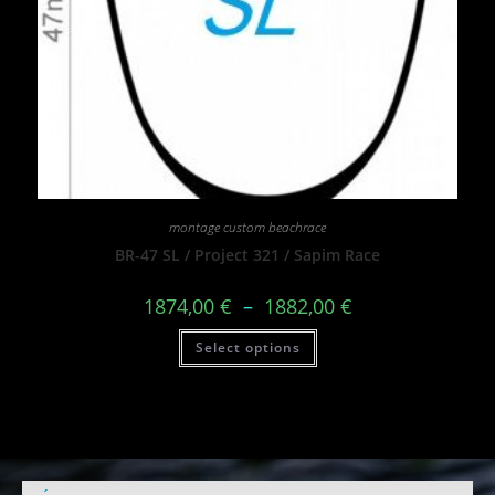
montage custom beachrace
BR-47 SL / Project 321 / Sapim Race
1874,00
€
–
1882,00
€
Select options