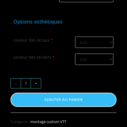
Options esthétiques
couleur des écrous
*
couleur des stickers
*
-
+
AJOUTER AU PANIER
Catégorie :
montage custom VTT