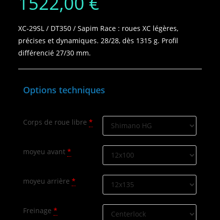
1522,00
€
XC‑29SL / DT350 / Sapim Race : roues XC légères,
précises et dynamiques. 28/28, dès 1315 g. Profil
différencié 27/30 mm.
Options techniques
Corps de roue libre
*
moyeu avant
*
moyeu arrière
*
Freinage
*