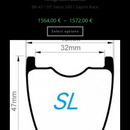
BR-47 / DT Swiss 240 / Sapim Race
1564,00
€
–
1572,00
€
Select options