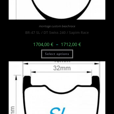
montage custom beachrace
BR-47 SL / DT Swiss 240 / Sapim Race
1704,00
€
–
1712,00
€
Select options