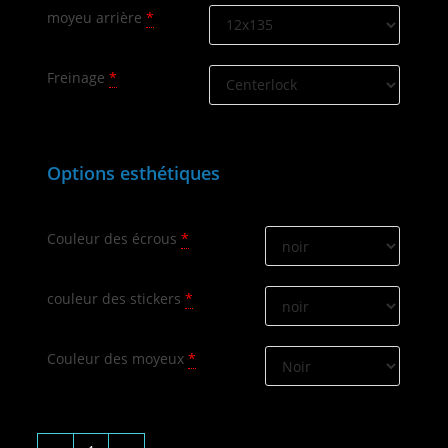
moyeu arrière
*
Freinage
*
Options esthétiques
Couleur des écrous
*
couleur des stickers
*
Couleur des moyeux
*