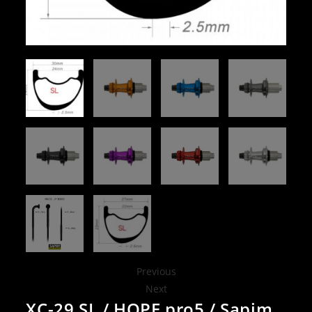
Previous
Next
XC-29 SL / HOPE pro5 / Sapim