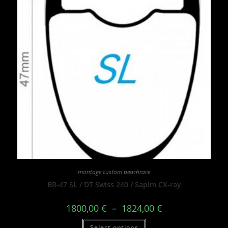
montage custom beachrace
BR-47 SL / DT Swiss 240 / Sapim CX-ray
1800,00
€
–
1824,00
€
Select options