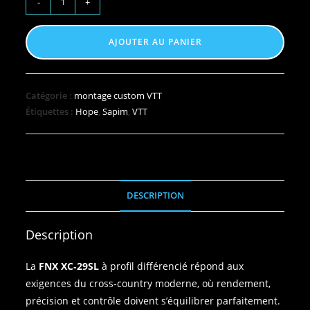
-
+
AJOUTER AU PANIER
Catégorie :
montage custom VTT
Étiquettes :
Hope
,
Sapim
,
VTT
DESCRIPTION
Description
La
FNX XC‑29SL
à profil différencié répond aux
exigences du cross‑country moderne, où rendement,
précision et contrôle doivent s’équilibrer parfaitement.