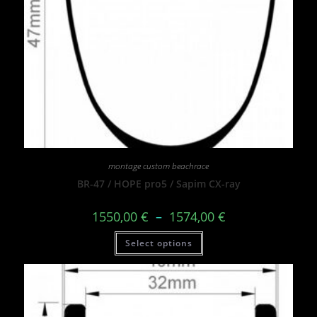
montage custom beachrace
BR-47 / HOPE pro5 / Sapim CX-ray
1550,00
€
–
1574,00
€
Select options