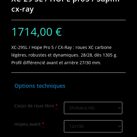
cx-ray
1714,00
€
XC‑29SL / Hope Pro 5 / CX‑Ray : roues XC carbone
légères, robustes et dynamiques. 28/28, dès 1305 g.
Profil différencié avant et arrière 27/30 mm.
Options techniques
Corps de roue libre
*
moyeu avant
*