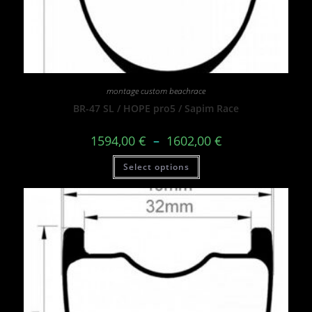
montage custom beachrace
BR-47 SL / HOPE pro5 / Sapim Race
1594,00
€
–
1602,00
€
Select options