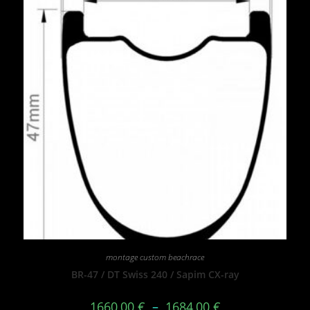
montage custom beachrace
BR-47 / DT Swiss 240 / Sapim CX-ray
1660,00
€
–
1684,00
€