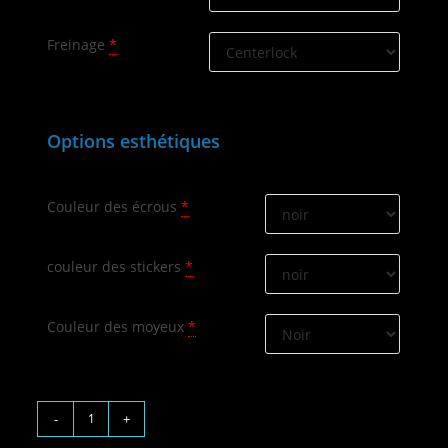
Freinage
*
Options esthétiques
Couleur des écrous
*
couleur des stickers
*
Couleur des moyeux
*
-
+