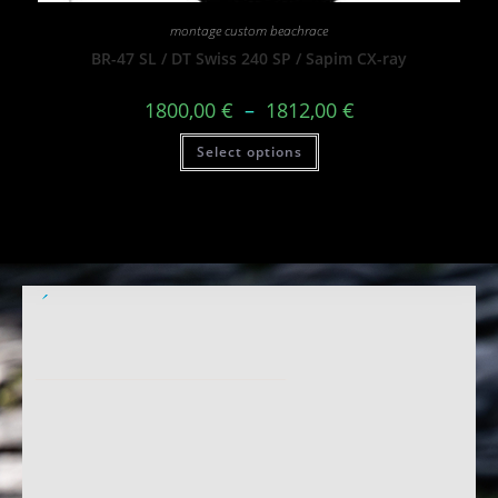
montage custom beachrace
BR-47 SL / DT Swiss 240 SP / Sapim CX-ray
1800,00
€
–
1812,00
€
Select options