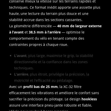
conserve mieux la vitesse sur les terrains rapides et
techniques. Ce format inédit apporte une assiette plus
haute, une lecture du terrain plus douce et une
stabilité accrue dans les sections cassantes.
La géométrie différenciée —
40 mm de largeur externe
à l’avant
et
38,5 mm à l’arrière
— optimise le
comportement du vélo en tenant compte des
contraintes propres à chaque roue.
L’avant
, plus large, maximise le grip, la stabilité
directionnelle et la confiance dans les zones
techniques.
L’arrière
, plus étroit, privilégie la précision, la
motricité et l’efficacité au pédalage.
Avec un
profil bas de 25 mm
, la XC‑32 filtre
efficacement les vibrations et améliore le confort sans
sacrifier la précision du pilotage. Le design
hookless
assure une interface pneu‑jante robuste et fiable,