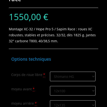
1550,00
€
Montage XC‑32 / Hope Pro 5 / Sapim Race : roues XC
robustes, stables et précises. 32/32, dès 1825 g. Jantes
32″ carbone T800, 40/38,5 mm.
Options techniques
Corps de roue libre
*
moyeu avant
*
moyeu arrière
*