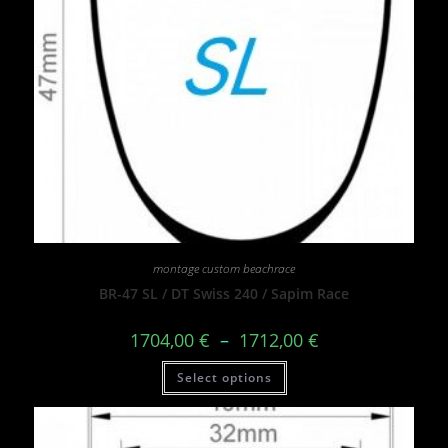
montage custom beachrace
BR-47 SL / DT Swiss 240 / Sapim Race
1704,00
€
–
1712,00
€
Select options