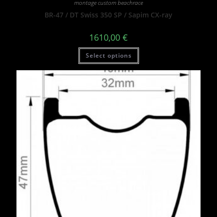
montage custom beachrace
BR-47 / DT Swiss 350 SP / Sapim CX-ray
1610,00
€
Select options