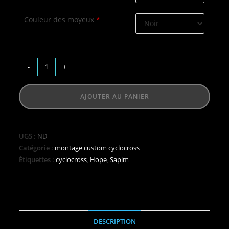
Couleur des moyeux
*
-
+
AJOUTER AU PANIER
UGS :
ND
Catégorie :
montage custom cyclocross
Étiquettes :
cyclocross
,
Hope
,
Sapim
DESCRIPTION