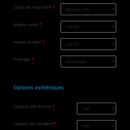
Corps de roue libre
*
moyeu avant
*
moyeu arrière
*
Freinage
*
Options esthétiques
Couleur des écrous
*
couleur des stickers
*