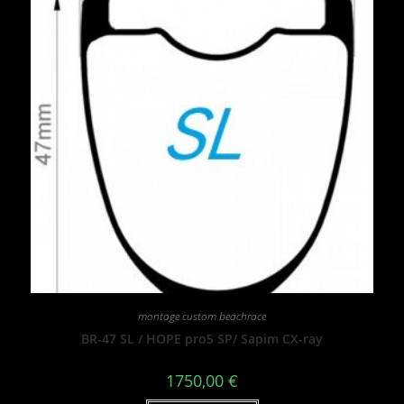
montage custom beachrace
BR-47 SL / HOPE pro5 SP/ Sapim CX-ray
1750,00
€