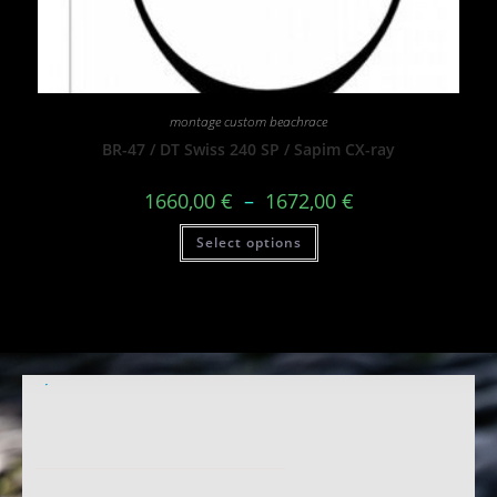
montage custom beachrace
BR-47 / DT Swiss 240 SP / Sapim CX-ray
1660,00
€
–
1672,00
€
Select options