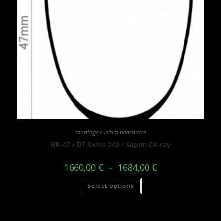
montage custom beachrace
BR-47 / DT Swiss 240 / Sapim CX-ray
1660,00
€
–
1684,00
€
Select options