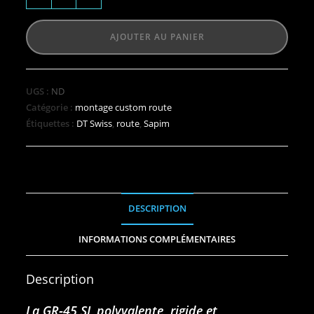
AJOUTER AU PANIER
UGS :
ND
Catégorie :
montage custom route
Étiquettes :
DT Swiss
,
route
,
Sapim
DESCRIPTION
INFORMATIONS COMPLÉMENTAIRES
Description
La GR‑45 SL polyvalente, rigide et