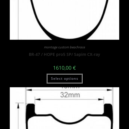
montage custom beachrace
BR-47 / HOPE pro5 SP/ Sapim CX-ray
1610,00
€
Select options