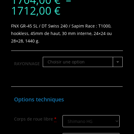
1712,00
€
FNX GR‑45 SL / DT Swiss 240 / Sapim Race : T1000,
hookless, 45mm de haut, 30 mm interne, 24×24 ou
28×28, 1440 g.
Choisir une option
RAYONNAGE
Options techniques
Corps de roue libre
*