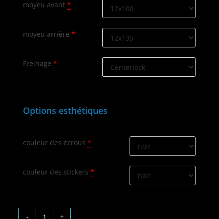
moyeu avant
*
moyeu arrière
*
Freinage
*
Options esthétiques
couleur des écrous
*
couleur des stickers
*
-
+