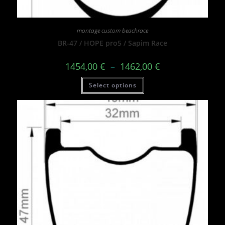
montage custom beachrace
BR-47 / HOPE pro5 / Sapim Race
1454,00
€
–
1462,00
€
Select options