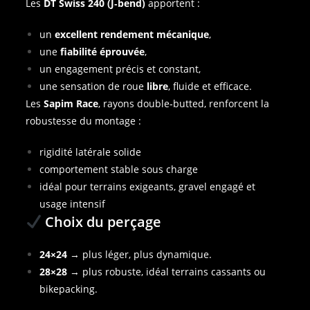
Les
DT Swiss 240 (J‑bend)
apportent :
un
excellent rendement mécanique
,
une
fiabilité éprouvée
,
un engagement précis et constant,
une sensation de roue
libre
, fluide et efficace.
Les
Sapim Race
, rayons double‑butted, renforcent la
robustesse du montage :
rigidité latérale solide
comportement stable sous charge
idéal pour terrains exigeants, gravel engagé et
usage intensif
Choix du perçage
24×24
→ plus léger, plus dynamique.
28×28
→ plus robuste, idéal terrains cassants ou
bikepacking.