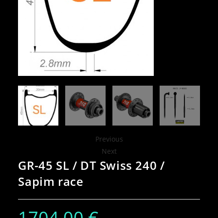
Previous
Next
GR-45 SL / DT Swiss 240 /
Sapim race
1704,00
€
–