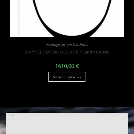
montage custom beachrace
BR-47 SL / DT Swiss 350 SP / Sapim CX-ray
1610,00
€
Select options