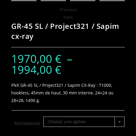
Previous
Next
GR-45 SL / Project321 / Sapim
cx-ray
1970,00
€
–
1994,00
€
FNX GR‑45 SL / Project321 / Sapim CX‑Ray : T1000,
hookless, 45mm de haut, 30 mm interne, 24×24 ou
28×28, 1490 g.
Choisir une option
RAYONNAGE