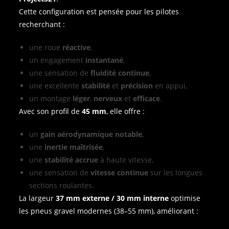
Cette configuration est pensée pour les pilotes
recherchant :
une roue
réactive
,
un engagement
instantané
,
une sensation de
fluidité continue
,
une excellente
stabilité
et
précision
en appui,
un montage
léger
,
nerveux
et
efficace
.
Avec son profil de
45 mm
, elle offre :
un
gain aérodynamique notable
,
une
inertie maîtrisée
,
une
stabilité accrue
à haute vitesse,
une sensation de
vitesse continue
sur les longues
sections roulantes.
La largeur
37 mm externe / 30 mm interne
optimise
les pneus gravel modernes (38–55 mm), améliorant :