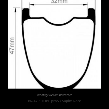
montage custom beachrace
BR-47 / HOPE pro5 / Sapim Race