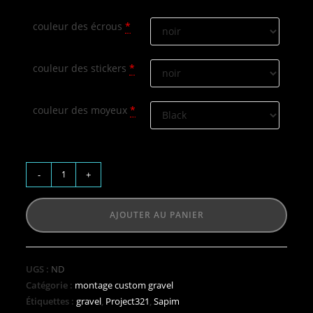
couleur des écrous
*
couleur des stickers
*
couleur des moyeux
*
-
+
AJOUTER AU PANIER
UGS :
ND
Catégorie :
montage custom gravel
Étiquettes :
gravel
,
Project321
,
Sapim