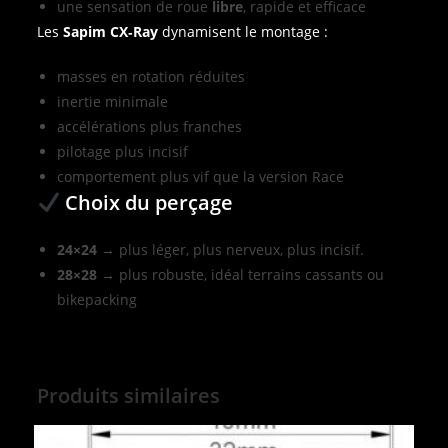
une sensation de roue
libre
, rapide et efficace
Les
Sapim CX‑Ray
dynamisent le montage :
masses en rotation réduites
inertie minimale
accélérations plus franches
pilotage plus incisif
comportement plus vif que la version Race
Choix du perçage
24×24
→ plus léger, plus nerveux, plus incisif.
28×28
→ plus robuste, idéal terrains cassants ou
bikepacking
Produits similaires