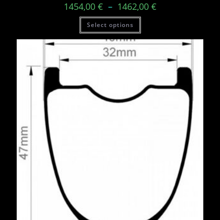
1454,00
€
–
1462,00
€
Select options