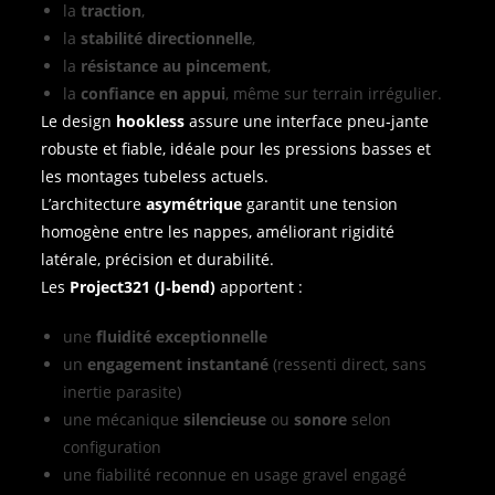
la
traction
,
la
stabilité directionnelle
,
la
résistance au pincement
,
la
confiance en appui
, même sur terrain irrégulier.
Le design
hookless
assure une interface pneu‑jante
robuste et fiable, idéale pour les pressions basses et
les montages tubeless actuels.
L’architecture
asymétrique
garantit une tension
homogène entre les nappes, améliorant rigidité
latérale, précision et durabilité.
Les
Project321 (J‑bend)
apportent :
une
fluidité exceptionnelle
un
engagement instantané
(ressenti direct, sans
inertie parasite)
une mécanique
silencieuse
ou
sonore
selon
configuration
une fiabilité reconnue en usage gravel engagé