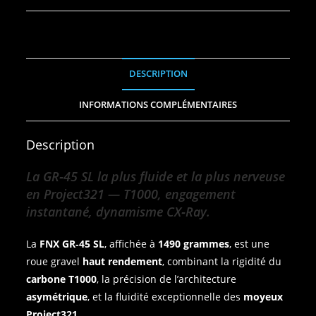
DESCRIPTION
INFORMATIONS COMPLÉMENTAIRES
Description
La GR‑45 SL la plus fluide et la plus nerveuse
en Project321 — T1000, engagement
instantané, dynamisme CX‑Ray.
La
FNX GR‑45 SL
, affichée à
1490 grammes
, est une
roue gravel
haut rendement
, combinant la rigidité du
carbone T1000
, la précision de l’architecture
asymétrique
, et la fluidité exceptionnelle des
moyeux
Project321
.