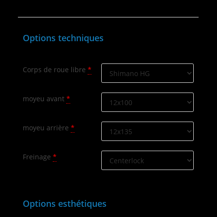
Options techniques
Corps de roue libre
*
moyeu avant
*
moyeu arrière
*
Freinage
*
Options esthétiques