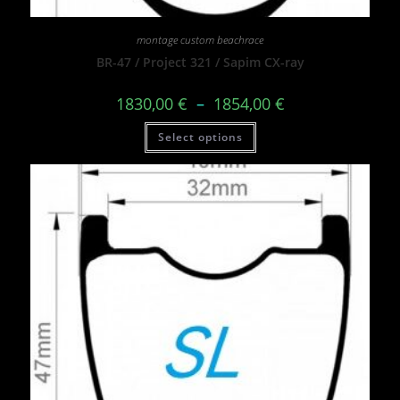
montage custom beachrace
BR-47 / Project 321 / Sapim CX-ray
1830,00
€
–
1854,00
€
Select options