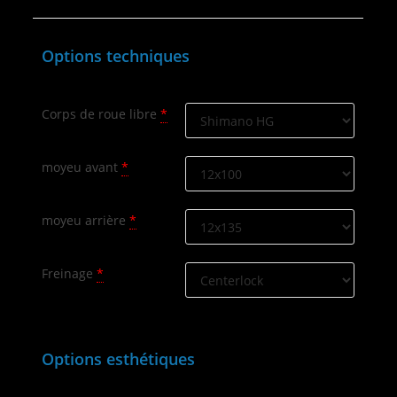
Options techniques
Corps de roue libre
*
moyeu avant
*
moyeu arrière
*
Freinage
*
Options esthétiques