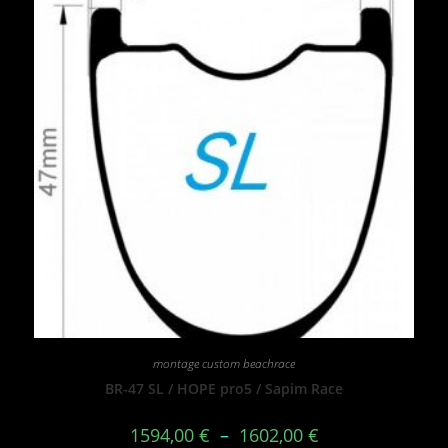
montage custom beachrace
BR-47 SL / HOPE pro5 / Sapim Race
1594,00
€
–
1602,00
€