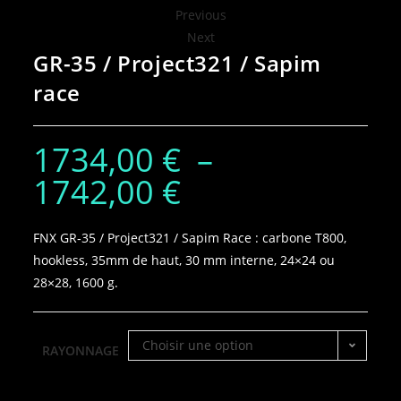
Previous
Next
GR-35 / Project321 / Sapim
race
1734,00
€
–
1742,00
€
FNX GR‑35 / Project321 / Sapim Race : carbone T800,
hookless, 35mm de haut, 30 mm interne, 24×24 ou
28×28, 1600 g.
Choisir une option
RAYONNAGE