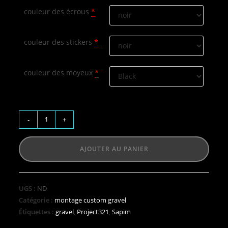
couleur des écrous
*
couleur des stickers
*
couleur des moyeux
*
-
+
AJOUTER AU PANIER
UGS :
ND
Catégorie :
montage custom gravel
Étiquettes :
gravel
,
Project321
,
Sapim