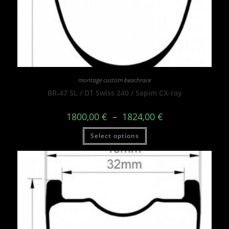
montage custom beachrace
BR-47 SL / DT Swiss 240 / Sapim CX-ray
1800,00
€
–
1824,00
€
Select options