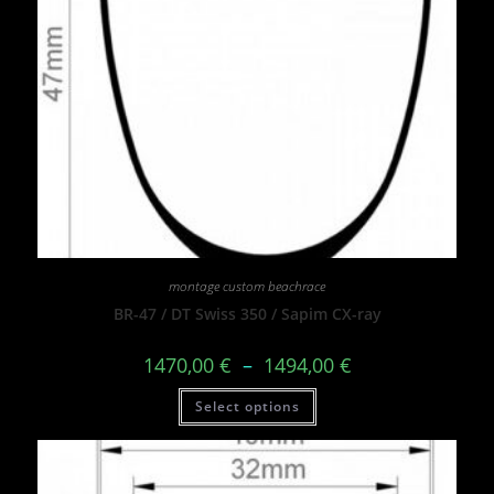
montage custom beachrace
BR-47 / DT Swiss 350 / Sapim CX-ray
1470,00
€
–
1494,00
€
Select options