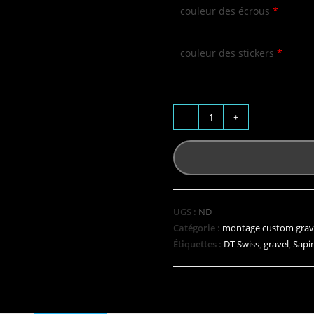
couleur des écrous
*
couleur des stickers
*
-
+
UGS :
ND
Catégorie :
montage custom grav
Étiquettes :
DT Swiss
,
gravel
,
Sapi