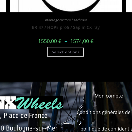
montage custom beachrace
BR-47 / HOPE pro5 / Sapim CX-ray
1550,00
€
–
1574,00
€
Select options
Mon compte
Conditions générales de
, Place de France
0 Boulogne-sur-Mer
politique de confidentia