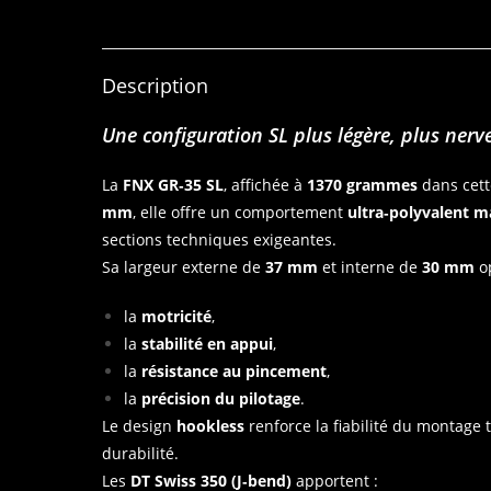
Description
Une configuration SL plus légère, plus nerv
La
FNX GR‑35 SL
, affichée à
1370 grammes
dans cett
mm
, elle offre un comportement
ultra‑polyvalent m
sections techniques exigeantes.
Sa largeur externe de
37 mm
et interne de
30 mm
op
la
motricité
,
la
stabilité en appui
,
la
résistance au pincement
,
la
précision du pilotage
.
Le design
hookless
renforce la fiabilité du montage 
durabilité.
Les
DT Swiss 350 (J‑bend)
apportent :