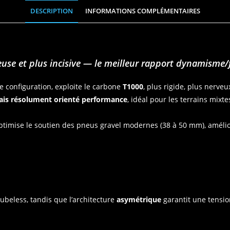
DESCRIPTION
INFORMATIONS COMPLÉMENTAIRES
euse et plus incisive — le meilleur rapport dynamisme/f
e configuration, exploite le carbone
T1000
, plus rigide, plus nerve
ais résolument orienté performance
, idéal pour les terrains mixt
timise le soutien des pneus gravel modernes (38 à 50 mm), amélio
tubeless, tandis que l’architecture
asymétrique
garantit une tension