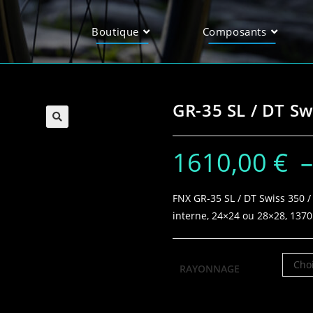
Boutique
Composants
GR-35 SL / DT Sw
1610,00
€
FNX GR‑35 SL / DT Swiss 350 
interne, 24×24 ou 28×28, 1370
Choi
RAYONNAGE