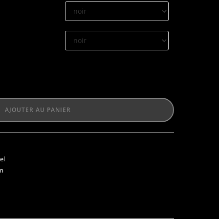
AJOUTER AU PANIER
el
m