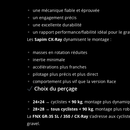
une mécanique fiable et éprouvée
un engagement précis
une excellente durabilité
un rapport performance/fiabilité idéal pour le grav
Les
Sapim CX‑Ray
dynamisent le montage :
masses en rotation réduites
inertie minimale
accélérations plus franches
pilotage plus précis et plus direct
comportement plus vif que la version Race
Choix du perçage
24×24
→ cyclistes
< 90 kg
, montage plus dynamiqu
28×28
→
tous cyclistes < 90 kg
, montage plus rob
La
FNX GR‑35 SL / 350 / CX‑Ray
s’adresse aux cyclis
gravel.