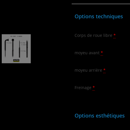
Options techniques
Corps de roue libre
*
moyeu avant
*
moyeu arrière
*
Freinage
*
Options esthétiques