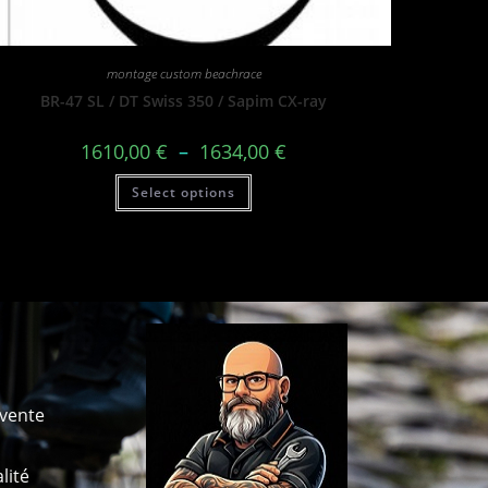
montage custom beachrace
BR-47 SL / DT Swiss 350 / Sapim CX-ray
1610,00
€
–
1634,00
€
Select options
 vente
lité