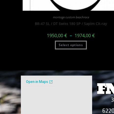
montage custom beachrace
BR-47 SL / DT Swiss 180 SP / Sapim CX-ray
1950,00
€
–
1974,00
€
Select options
3
6220