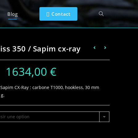
Blog
Contact
iss 350 / Sapim cx-ray
–
1634,00
€
/ Sapim CX‑Ray : carbone T1000, hookless, 30 mm
 g.
sir une option